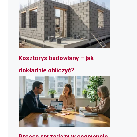
Kosztorys budowlany – jak
dokładnie obliczyć?
Proces sprzedaży w segmencie