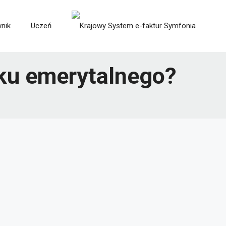
nik
Uczeń
eku emerytalnego?