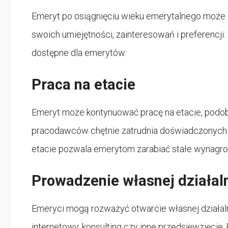
Emeryt po osiągnięciu wieku emerytalnego może 
swoich umiejętności, zainteresowań i preferencji.
dostępne dla emerytów:
Praca na etacie
Emeryt może kontynuować pracę na etacie, podob
pracodawców chętnie zatrudnia doświadczonych p
etacie pozwala emerytom zarabiać stałe wynagr
Prowadzenie własnej działal
Emeryci mogą rozważyć otwarcie własnej działaln
internetowy, konsulting czy inne przedsięwzięcie