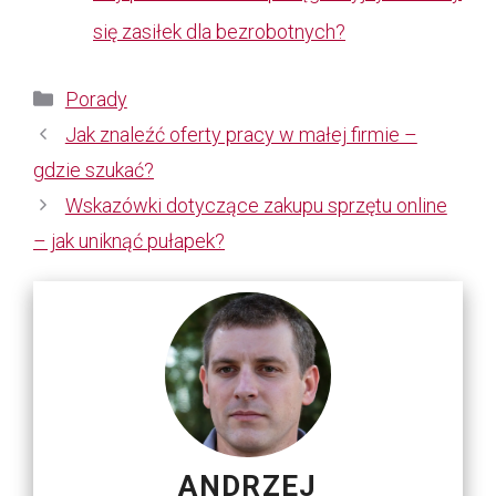
się zasiłek dla bezrobotnych?
Kategorie
Porady
Jak znaleźć oferty pracy w małej firmie –
gdzie szukać?
Wskazówki dotyczące zakupu sprzętu online
– jak uniknąć pułapek?
ANDRZEJ