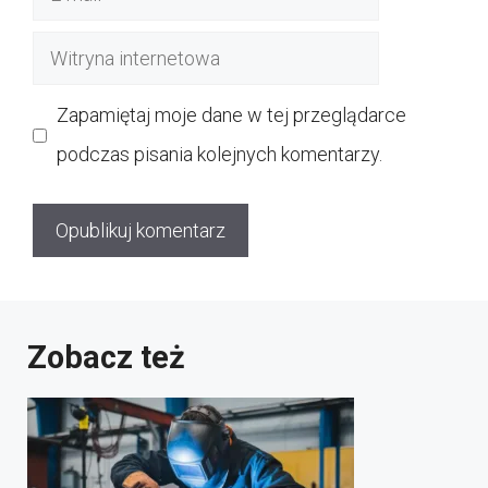
mail
Witryna
internetowa
Zapamiętaj moje dane w tej przeglądarce
podczas pisania kolejnych komentarzy.
Zobacz też