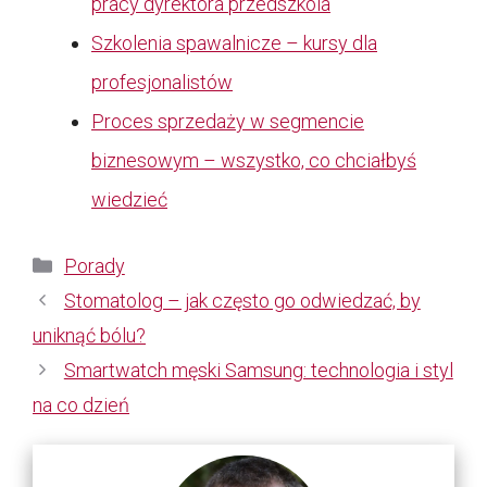
pracy dyrektora przedszkola
Szkolenia spawalnicze – kursy dla
profesjonalistów
Proces sprzedaży w segmencie
biznesowym – wszystko, co chciałbyś
wiedzieć
Kategorie
Porady
Stomatolog – jak często go odwiedzać, by
uniknąć bólu?
Smartwatch męski Samsung: technologia i styl
na co dzień